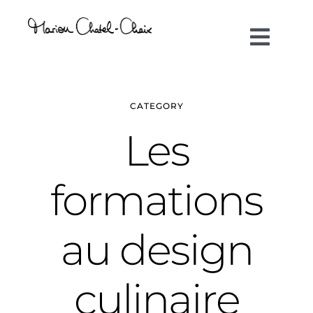
Passer
au
Toggl
contenu
Navig
Artiste plasticienne
CATEGORY
Collaborations
Les
Direction créative
formations
Références
au design
Podcasts
culinaire
Blog