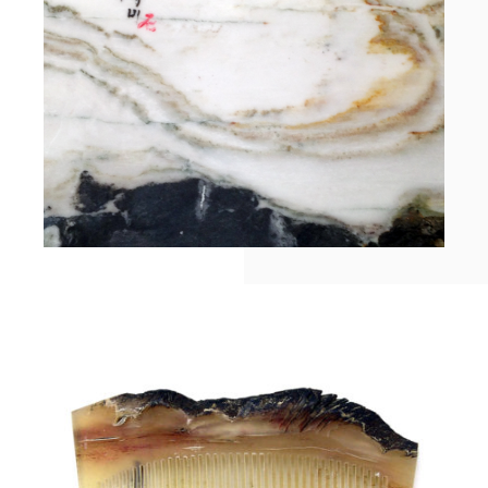
TEDx
À-propos