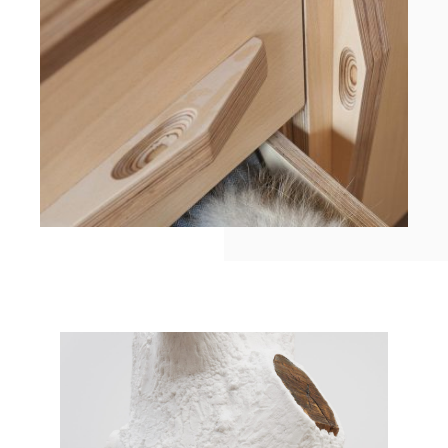
TEDx
À-propos