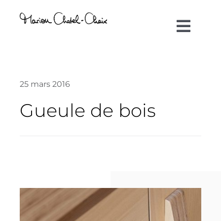
Passer
au
Toggl
contenu
Navig
Artiste plasticienne
25 mars 2016
Collaborations
Gueule de bois
Direction créative
Références
Podcasts
Blog