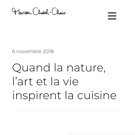
Passer
au
Toggl
contenu
Navig
Artiste plasticienne
6 novembre 2018
Collaborations
Quand la nature,
Direction créative
l’art et la vie
inspirent la cuisine
Références
Podcasts
Blog