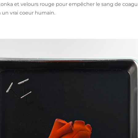
e tonka et velours rouge pour empêcher le sang de coagul
à un vrai coeur humain.