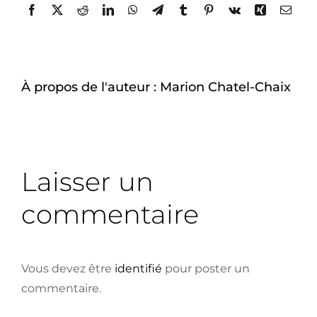
À-propos
Facebook
Twitter
Reddit
LinkedIn
WhatsApp
Telegram
Tumblr
Pinterest
Vk
Xing
Email
À propos de l'auteur :
Marion Chatel-Chaix
Laisser un
commentaire
Vous devez être
identifié
pour poster un
commentaire.