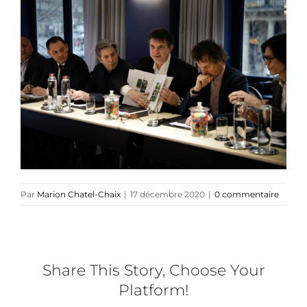
Collaborations
Direction créative
Références
Podcasts
Par
Marion Chatel-Chaix
|
17 décembre 2020
|
0 commentaire
Blog
TEDx
Share This Story, Choose Your
Platform!