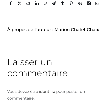
À-propos
Facebook
Twitter
Reddit
LinkedIn
WhatsApp
Telegram
Tumblr
Pinterest
Vk
Xing
Email
À propos de l'auteur :
Marion Chatel-Chaix
Laisser un
commentaire
Vous devez être
identifié
pour poster un
commentaire.