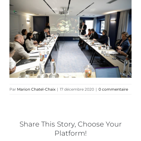
Collaborations
Direction créative
Références
Podcasts
Par
Marion Chatel-Chaix
|
17 décembre 2020
|
0 commentaire
Blog
TEDx
Share This Story, Choose Your
Platform!