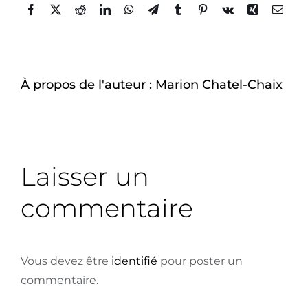
À-propos
Facebook
Twitter
Reddit
LinkedIn
WhatsApp
Telegram
Tumblr
Pinterest
Vk
Xing
Email
À propos de l'auteur :
Marion Chatel-Chaix
Laisser un
commentaire
Vous devez être
identifié
pour poster un
commentaire.