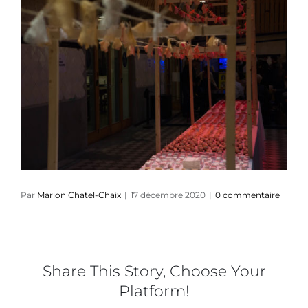
Collaborations
Direction créative
Références
Podcasts
Par
Marion Chatel-Chaix
|
17 décembre 2020
|
0 commentaire
Blog
TEDx
Share This Story, Choose Your
Platform!