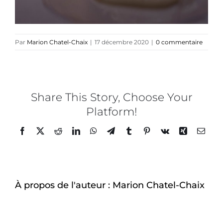
Par
Marion Chatel-Chaix
|
17 décembre 2020
|
0 commentaire
Share This Story, Choose Your
Platform!
Facebook
Twitter
Reddit
LinkedIn
WhatsApp
Telegram
Tumblr
Pinterest
Vk
Xing
Email
À propos de l'auteur :
Marion Chatel-Chaix