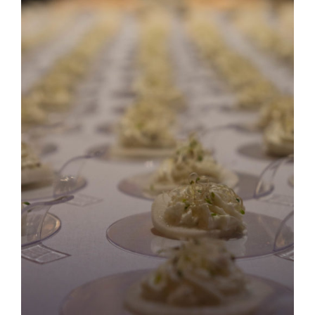
Direction créative
Références
Podcasts
Blog
TEDx
À-propos