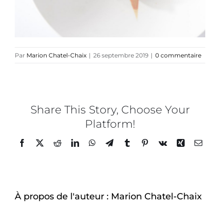
Blog
TEDx
Par
Marion Chatel-Chaix
|
26 septembre 2019
|
0 commentaire
À-propos
Share This Story, Choose Your
Platform!
Facebook
Twitter
Reddit
LinkedIn
WhatsApp
Telegram
Tumblr
Pinterest
Vk
Xing
Email
À propos de l'auteur :
Marion Chatel-Chaix