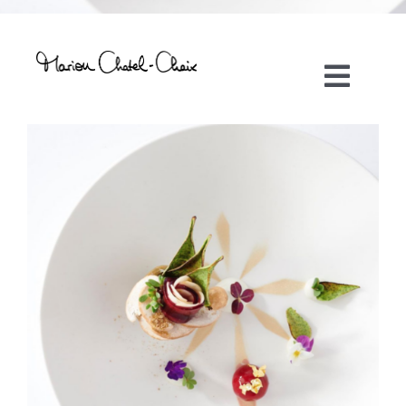
Toggl
Navig
Artiste plasticienne
Collaborations
Direction créative
Références
Podcasts