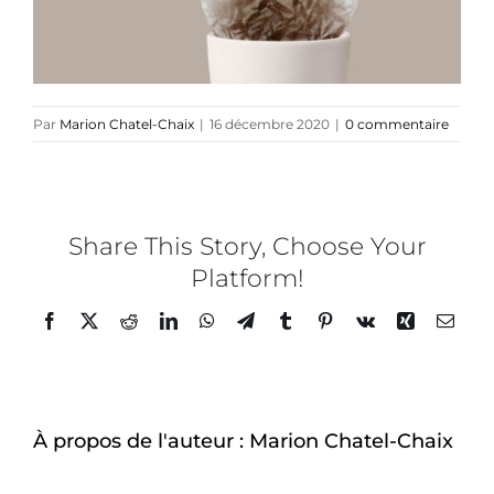
Direction créative
Références
Par
Marion Chatel-Chaix
|
16 décembre 2020
|
0 commentaire
Podcasts
Share This Story, Choose Your
Blog
Platform!
Facebook
Twitter
Reddit
LinkedIn
WhatsApp
Telegram
Tumblr
Pinterest
Vk
Xing
Email
TEDx
À-propos
À propos de l'auteur :
Marion Chatel-Chaix