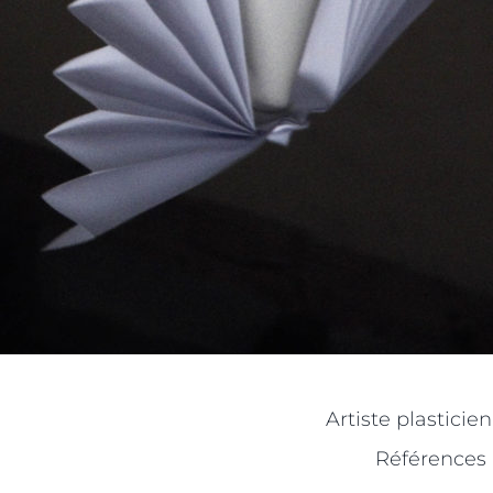
Artiste plasticie
Références