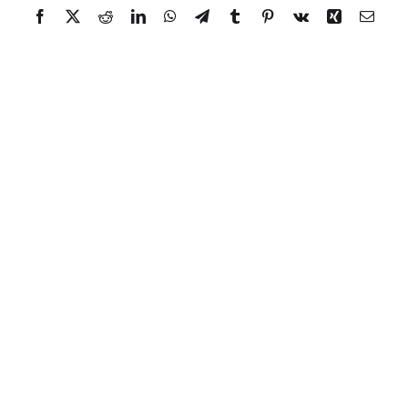
Facebook
Twitter
Reddit
LinkedIn
WhatsApp
Telegram
Tumblr
Pinterest
Vk
Xing
Email