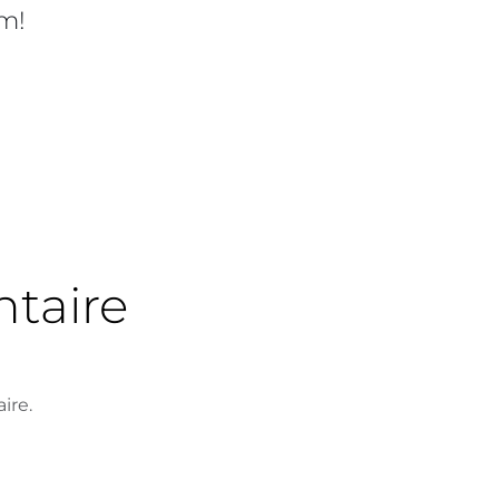
rm!
taire
ire.