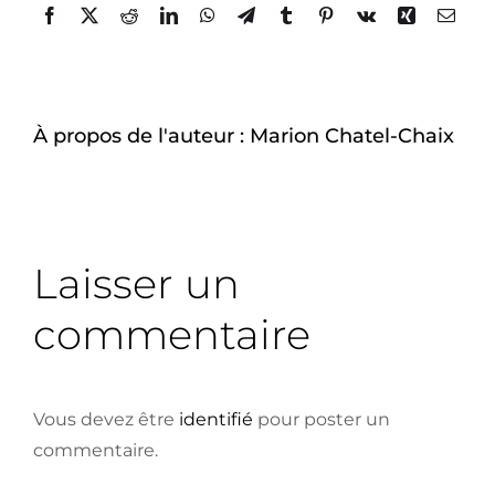
À-propos
Facebook
Twitter
Reddit
LinkedIn
WhatsApp
Telegram
Tumblr
Pinterest
Vk
Xing
Email
À propos de l'auteur :
Marion Chatel-Chaix
Laisser un
commentaire
Vous devez être
identifié
pour poster un
commentaire.