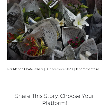
Collaborations
Direction créative
Références
Podcasts
Par
Marion Chatel-Chaix
|
16 décembre 2020
|
0 commentaire
Blog
TEDx
Share This Story, Choose Your
Platform!