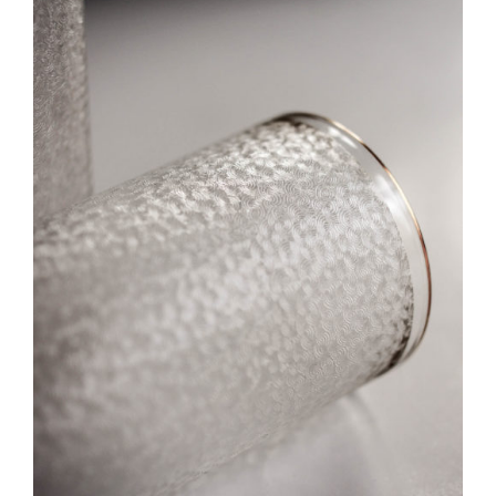
Direction créative
Références
Podcasts
Blog
TEDx
À-propos