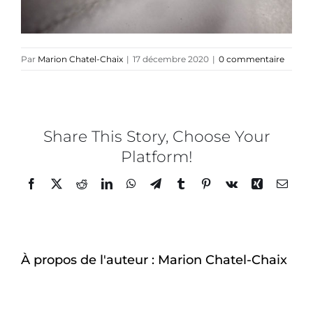
Par
Marion Chatel-Chaix
|
17 décembre 2020
|
0 commentaire
Share This Story, Choose Your
Platform!
Facebook
Twitter
Reddit
LinkedIn
WhatsApp
Telegram
Tumblr
Pinterest
Vk
Xing
Email
À propos de l'auteur :
Marion Chatel-Chaix