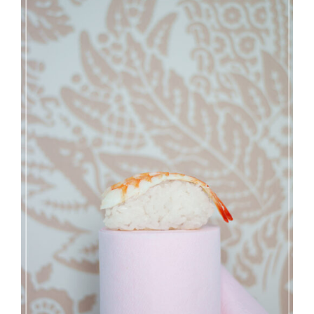
Direction créative
Références
Podcasts
Blog
TEDx
À-propos