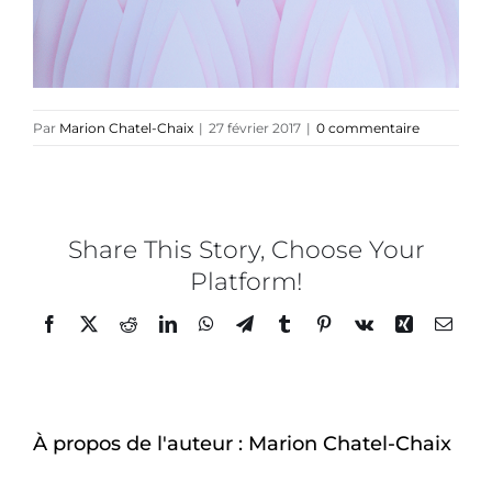
Par
Marion Chatel-Chaix
|
27 février 2017
|
0 commentaire
Share This Story, Choose Your
Platform!
Facebook
Twitter
Reddit
LinkedIn
WhatsApp
Telegram
Tumblr
Pinterest
Vk
Xing
Email
À propos de l'auteur :
Marion Chatel-Chaix