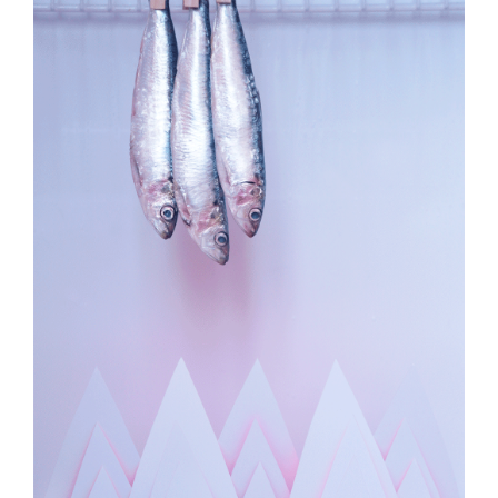
Collaborations
Direction créative
Références
Podcasts
Blog
TEDx
À-propos