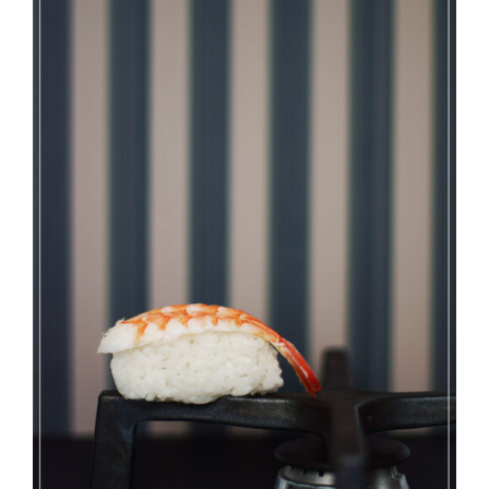
Direction créative
Références
Podcasts
Blog
TEDx
À-propos