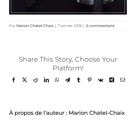
Par
Marion Chatel-Chaix
|
7 janvier 2019
|
0 commentaire
Share This Story, Choose Your
Platform!
Facebook
Twitter
Reddit
LinkedIn
WhatsApp
Telegram
Tumblr
Pinterest
Vk
Xing
Email
À propos de l'auteur :
Marion Chatel-Chaix