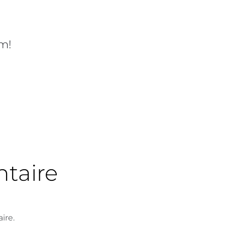
rm!
taire
ire.