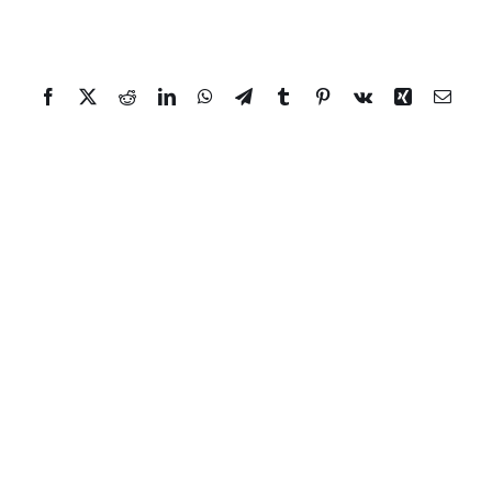
Facebook
Twitter
Reddit
LinkedIn
WhatsApp
Telegram
Tumblr
Pinterest
Vk
Xing
Email