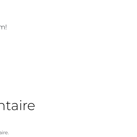
rm!
taire
ire.