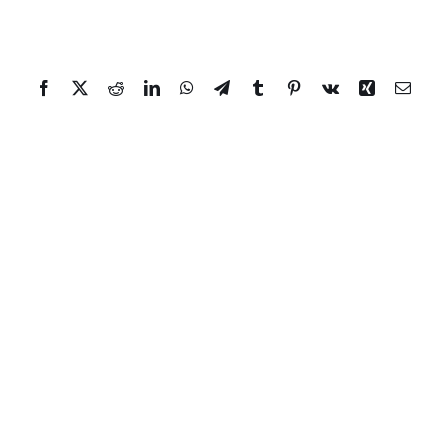
Facebook
Twitter
Reddit
LinkedIn
WhatsApp
Telegram
Tumblr
Pinterest
Vk
Xing
Email