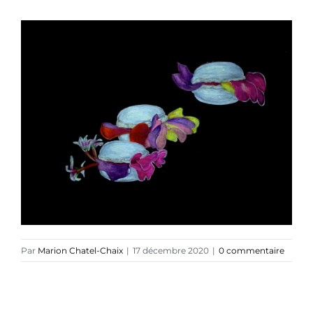
Navig
Artiste plasticienne
Collaborations
Direction créative
Références
Podcasts
Par
Marion Chatel-Chaix
|
17 décembre 2020
|
0 commentaire
Blog
TEDx