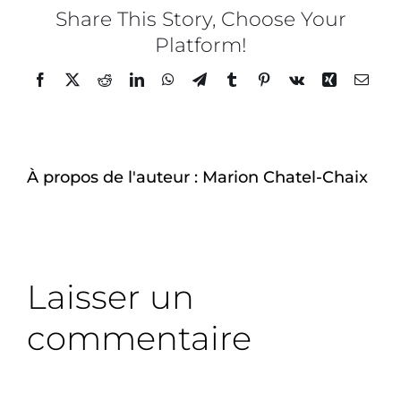
Share This Story, Choose Your
Platform!
À-propos
Facebook
Twitter
Reddit
LinkedIn
WhatsApp
Telegram
Tumblr
Pinterest
Vk
Xing
Email
À propos de l'auteur :
Marion Chatel-Chaix
Laisser un
commentaire