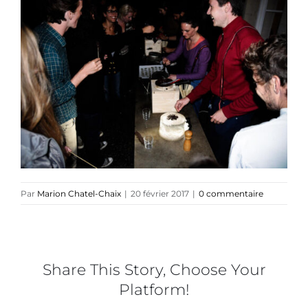
Collaborations
Direction créative
Références
Podcasts
Par
Marion Chatel-Chaix
|
20 février 2017
|
0 commentaire
Blog
Share This Story, Choose Your
TEDx
Platform!