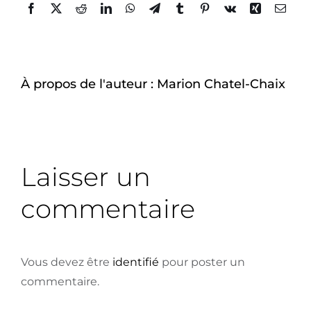
À-propos
Facebook
Twitter
Reddit
LinkedIn
WhatsApp
Telegram
Tumblr
Pinterest
Vk
Xing
Email
À propos de l'auteur :
Marion Chatel-Chaix
Laisser un
commentaire
Vous devez être
identifié
pour poster un
commentaire.