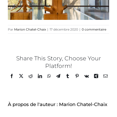
Direction créative
Références
Par
Marion Chatel-Chaix
|
17 décembre 2020
|
0 commentaire
Podcasts
Share This Story, Choose Your
Blog
Platform!
Facebook
Twitter
Reddit
LinkedIn
WhatsApp
Telegram
Tumblr
Pinterest
Vk
Xing
Email
TEDx
À-propos
À propos de l'auteur :
Marion Chatel-Chaix