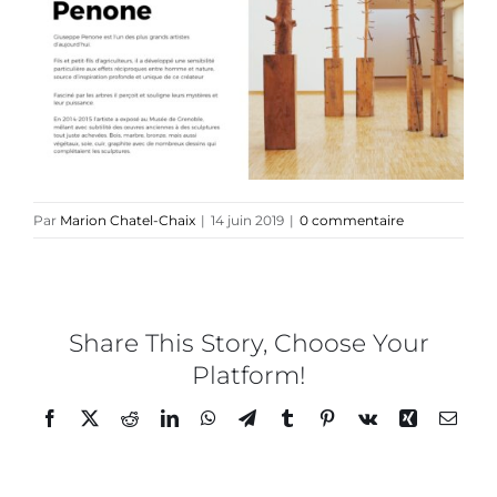
Collaborations
Direction créative
Références
Par
Marion Chatel-Chaix
|
14 juin 2019
|
0 commentaire
Podcasts
Blog
Share This Story, Choose Your
Platform!
TEDx
Facebook
Twitter
Reddit
LinkedIn
WhatsApp
Telegram
Tumblr
Pinterest
Vk
Xing
Email
À-propos