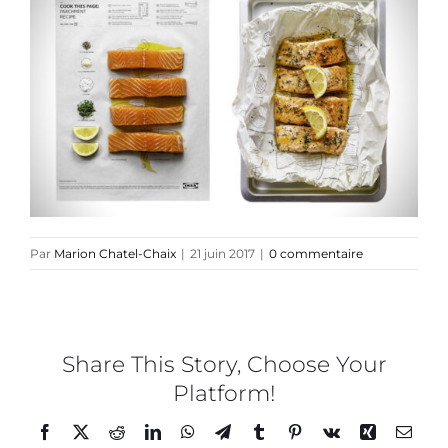
Collaborations
Direction créative
Références
Podcasts
Par
Marion Chatel-Chaix
|
21 juin 2017
|
0 commentaire
Blog
Share This Story, Choose Your
TEDx
Platform!
Facebook
Twitter
Reddit
LinkedIn
WhatsApp
Telegram
Tumblr
Pinterest
Vk
Xing
Email
À-propos