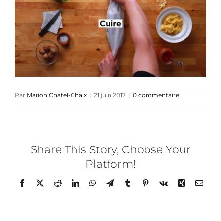
Collaborations
Direction créative
Références
Par
Marion Chatel-Chaix
|
21 juin 2017
|
0 commentaire
Podcasts
Blog
Share This Story, Choose Your
Platform!
TEDx
Facebook
Twitter
Reddit
LinkedIn
WhatsApp
Telegram
Tumblr
Pinterest
Vk
Xing
Email
À-propos