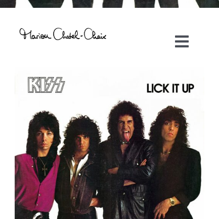
Toggl
Navig
Artiste plasticienne
Collaborations
Direction créative
Références
Podcasts