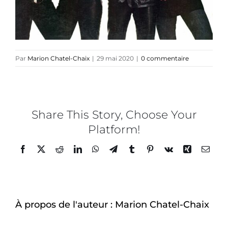
Blog
TEDx
Par
Marion Chatel-Chaix
|
29 mai 2020
|
0 commentaire
À-propos
Share This Story, Choose Your
Platform!
Facebook
Twitter
Reddit
LinkedIn
WhatsApp
Telegram
Tumblr
Pinterest
Vk
Xing
Email
À propos de l'auteur :
Marion Chatel-Chaix