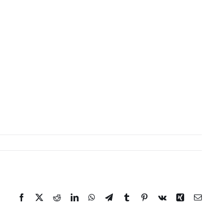
Facebook
Twitter
Reddit
LinkedIn
WhatsApp
Telegram
Tumblr
Pinterest
Vk
Xing
Email