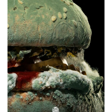
Direction créative
Références
Podcasts
Blog
TEDx
À-propos