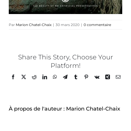
Par
Marion Chatel-Chaix
|
30 mars 2020
|
0 commentaire
Share This Story, Choose Your
Platform!
Facebook
Twitter
Reddit
LinkedIn
WhatsApp
Telegram
Tumblr
Pinterest
Vk
Xing
Email
À propos de l'auteur :
Marion Chatel-Chaix