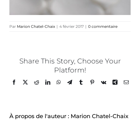
Par
Marion Chatel-Chaix
|
4 février 2017
|
0 commentaire
Share This Story, Choose Your
Platform!
Facebook
Twitter
Reddit
LinkedIn
WhatsApp
Telegram
Tumblr
Pinterest
Vk
Xing
Email
À propos de l'auteur :
Marion Chatel-Chaix