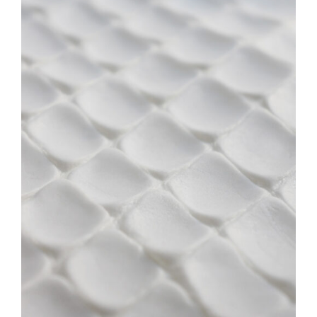
Direction créative
Références
Podcasts
Blog
TEDx
À-propos