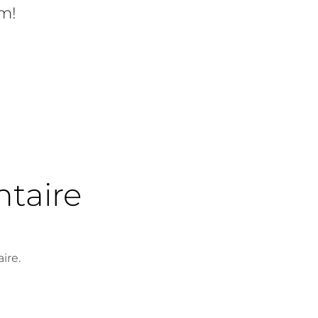
rm!
taire
ire.