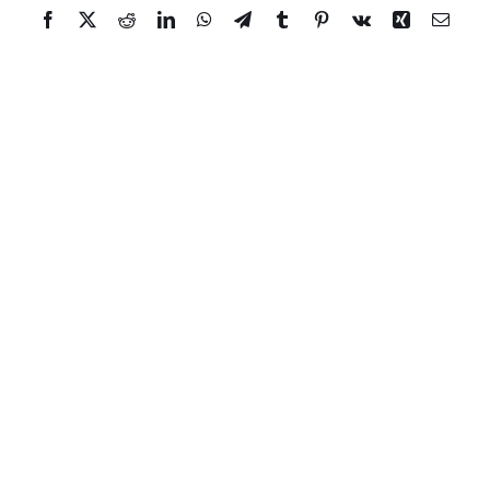
Facebook
Twitter
Reddit
LinkedIn
WhatsApp
Telegram
Tumblr
Pinterest
Vk
Xing
Email