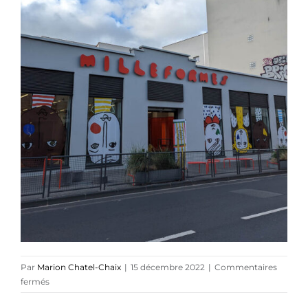
Références
Podcasts
Blog
TEDx
À-propos
Par
Marion Chatel-Chaix
|
15 décembre 2022
|
Commentaires
sur
fermés
MILLEFORME_1200px2