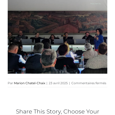
Références
Podcasts
Blog
TEDx
À-propos
sur
Par
Marion Chatel-Chaix
|
23 avril 2025
|
Commentaires fermés
Trait
de
Franc
x
Mario
Share This Story, Choose Your