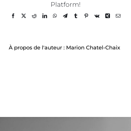
Chate
Platform!
Chaix
–
Facebook
Twitter
Reddit
LinkedIn
WhatsApp
Telegram
Tumblr
Pinterest
Vk
Xing
Email
Les
Nouve
Recet
de
l’Exce
À propos de l'auteur :
Marion Chatel-Chaix
–
3