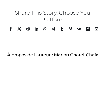
salon
2F
CDG_c
Share This Story, Choose Your
Platform!
Facebook
Twitter
Reddit
LinkedIn
WhatsApp
Telegram
Tumblr
Pinterest
Vk
Xing
Email
À propos de l'auteur :
Marion Chatel-Chaix