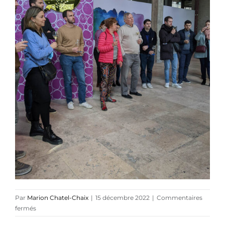
Références
Podcasts
Blog
TEDx
À-propos
Par
Marion Chatel-Chaix
|
15 décembre 2022
|
Commentaires
sur
fermés
RUINART