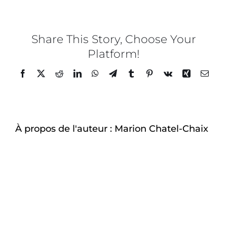
–
JEPP
HEIN
–
Share This Story, Choose Your
PALAIS
Platform!
DE
TOKYO
Facebook
Twitter
Reddit
LinkedIn
WhatsApp
Telegram
Tumblr
Pinterest
Vk
Xing
Email
–
12
À propos de l'auteur :
Marion Chatel-Chaix