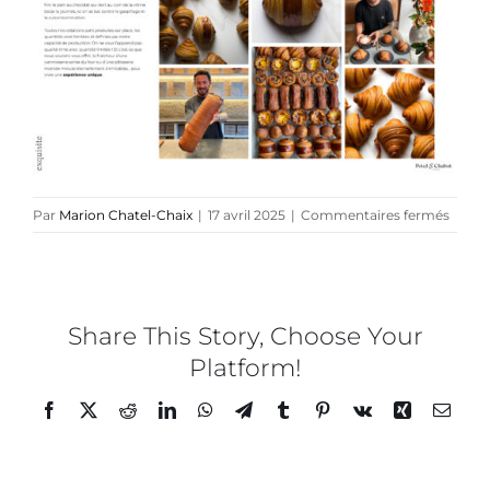
Collaborations
Direction créative
Références
sur
Par
Marion Chatel-Chaix
|
17 avril 2025
|
Commentaires fermés
Podcasts
POTE
&
CHAB
Blog
–
Petit
Share This Story, Choose Your
déjeu
Platform!
TEDx
x
Mario
Facebook
Twitter
Reddit
LinkedIn
WhatsApp
Telegram
Tumblr
Pinterest
Vk
Xing
Email
Chatel
Chaix
À-propos
–
6