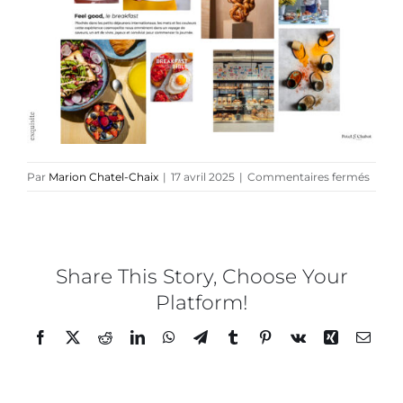
Collaborations
Direction créative
Références
sur
Par
Marion Chatel-Chaix
|
17 avril 2025
|
Commentaires fermés
Podcasts
POTE
&
CHAB
Blog
–
Petit
Share This Story, Choose Your
déjeu
Platform!
TEDx
x
Mario
Facebook
Twitter
Reddit
LinkedIn
WhatsApp
Telegram
Tumblr
Pinterest
Vk
Xing
Email
Chatel
Chaix
À-propos
–
17