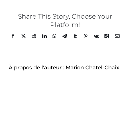
x
Maxim
Hellio
Share This Story, Choose Your
–
Platform!
Phot
Mario
Facebook
Twitter
Reddit
LinkedIn
WhatsApp
Telegram
Tumblr
Pinterest
Vk
Xing
Email
Chate
Chaix
–
13
À propos de l'auteur :
Marion Chatel-Chaix