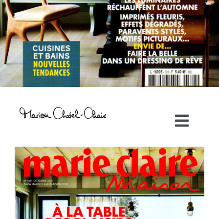
Toggl
Navig
Artiste plasticienne
Collaborations
Direction créative