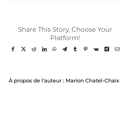
Marie
Claire
Maison
528
Share This Story, Choose Your
Platform!
Facebook
Twitter
Reddit
LinkedIn
WhatsApp
Telegram
Tumblr
Pinterest
Vk
Xing
Email
À propos de l'auteur :
Marion Chatel-Chaix