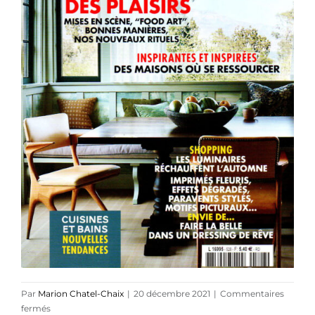
Références
Podcasts
Blog
TEDx
À-propos
Par
Marion Chatel-Chaix
|
20 décembre 2021
|
Commentaires
sur
fermés