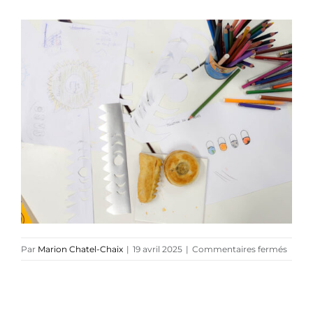
Navig
Artiste plasticienne
Collaborations
Direction créative
Références
Podcasts
sur
Par
Marion Chatel-Chaix
|
19 avril 2025
|
Commentaires fermés
Blog
Mario
Chatel
Chaix
TEDx
x