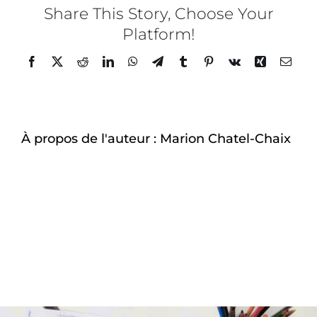
LHIL
Share This Story, Choose Your
–
Platform!
À-propos
Galett
des
Facebook
Twitter
Reddit
LinkedIn
WhatsApp
Telegram
Tumblr
Pinterest
Vk
Xing
Email
rois
–
9
À propos de l'auteur :
Marion Chatel-Chaix