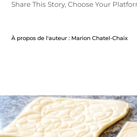
LHIL
Share This Story, Choose Your Platfo
–
Galet
des
rois
–
À propos de l'auteur :
Marion Chatel-Chaix
2