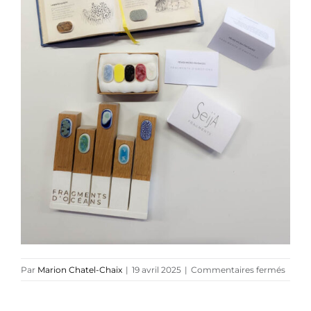
Références
Podcasts
Blog
TEDx
À-propos
sur
Par
Marion Chatel-Chaix
|
19 avril 2025
|
Commentaires fermés
Mario
Chatel