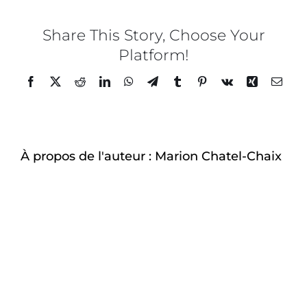
Chaix
x
LHIL
Share This Story, Choose Your
–
Platform!
Galett
des
Facebook
Twitter
Reddit
LinkedIn
WhatsApp
Telegram
Tumblr
Pinterest
Vk
Xing
Email
rois
–
1
À propos de l'auteur :
Marion Chatel-Chaix