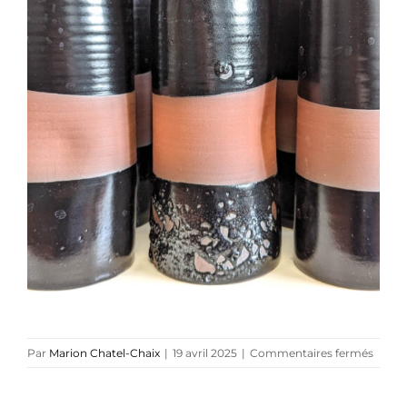
Références
Podcasts
Blog
TEDx
À-propos
sur
Par
Marion Chatel-Chaix
|
19 avril 2025
|
Commentaires fermés
Mario
Chatel