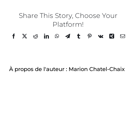
Chaix
x
LHIL
Share This Story, Choose Your
–
Platform!
Café
Minier
Facebook
Twitter
Reddit
LinkedIn
WhatsApp
Telegram
Tumblr
Pinterest
Vk
Xing
Email
–
12
À propos de l'auteur :
Marion Chatel-Chaix