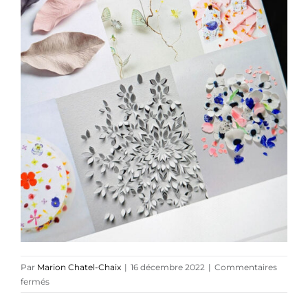
Références
Podcasts
Blog
TEDx
À-propos
Par
Marion Chatel-Chaix
|
16 décembre 2022
|
Commentaires
sur
fermés
LE