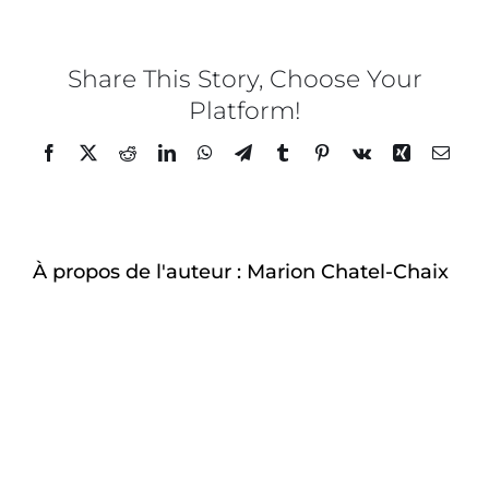
JARDIN
SUCRÉ
–
9
Share This Story, Choose Your
Platform!
Facebook
Twitter
Reddit
LinkedIn
WhatsApp
Telegram
Tumblr
Pinterest
Vk
Xing
Email
À propos de l'auteur :
Marion Chatel-Chaix