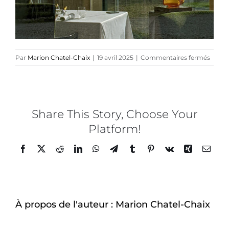
Direction créative
Références
sur
Par
Marion Chatel-Chaix
|
19 avril 2025
|
Commentaires fermés
Studi
Exquis
Podcasts
x
LALI
Lafaur
Share This Story, Choose Your
Blog
Peyra
Platform!
SCHI
Facebook
Twitter
Reddit
LinkedIn
WhatsApp
Telegram
Tumblr
Pinterest
Vk
Xing
Email
TEDx
À-propos
À propos de l'auteur :
Marion Chatel-Chaix