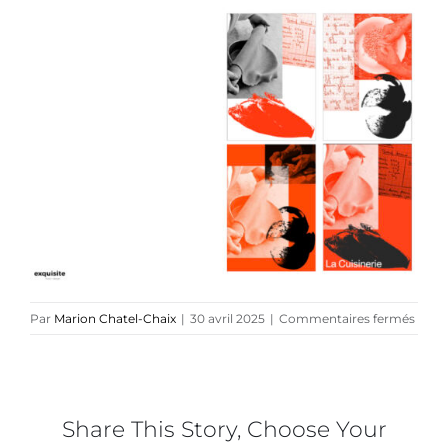
Navig
Artiste plasticienne
Collaborations
Direction créative
Références
Podcasts
sur
Par
Marion Chatel-Chaix
|
30 avril 2025
|
Commentaires fermés
LA
Blog
CUIS
–
Alexa
TEDx
Gauth
Share This Story, Choose Your
x