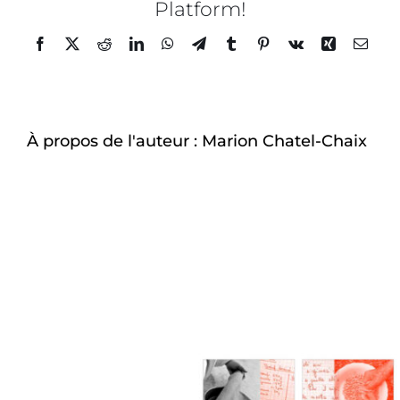
Platform!
exqui
À-propos
–
Facebook
Twitter
Reddit
LinkedIn
WhatsApp
Telegram
Tumblr
Pinterest
Vk
Xing
Email
3
À propos de l'auteur :
Marion Chatel-Chaix