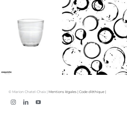
© Marion Chatel-Chaix |
Mentions légales
|
Code d’éthique
|