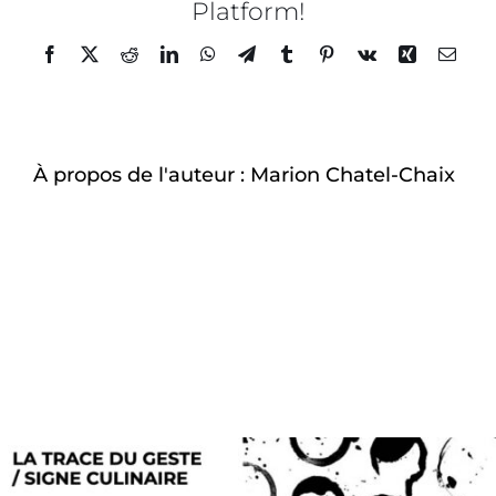
Platform!
exqui
À-propos
–
Facebook
Twitter
Reddit
LinkedIn
WhatsApp
Telegram
Tumblr
Pinterest
Vk
Xing
Email
16
À propos de l'auteur :
Marion Chatel-Chaix