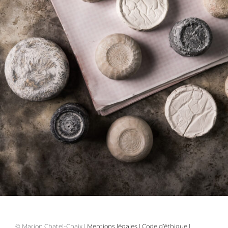
© Marion Chatel-Chaix |
Mentions légales
|
Code d’éthique
|