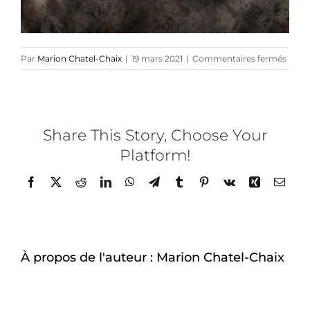
sur
Par
Marion Chatel-Chaix
|
19 mars 2021
|
Commentaires fermés
EXQU
–
MAR
CHAT
CHAI
Share This Story, Choose Your
x
Platform!
ISAB
POUP
Facebook
Twitter
Reddit
LinkedIn
WhatsApp
Telegram
Tumblr
Pinterest
Vk
Xing
Email
–
CASE
©
Nicol
Brule
À propos de l'auteur :
Marion Chatel-Chaix
–
20