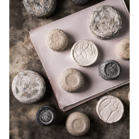
Direction créative
Références
Podcasts
Blog
TEDx
À-propos