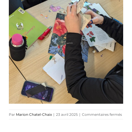
Références
Podcasts
Blog
TEDx
À-propos
sur
Par
Marion Chatel-Chaix
|
23 avril 2025
|
Commentaires fermés
Mario
Chate