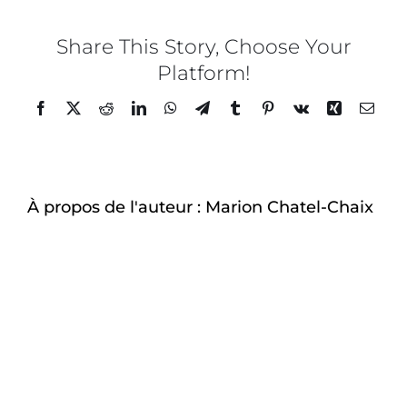
Chaix
x
Instit
Share This Story, Choose Your
LYFE
Platform!
–
7
Facebook
Twitter
Reddit
LinkedIn
WhatsApp
Telegram
Tumblr
Pinterest
Vk
Xing
Email
À propos de l'auteur :
Marion Chatel-Chaix