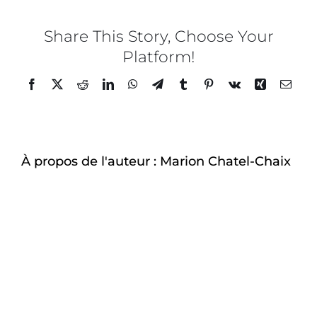
Chaix
x
Instit
Share This Story, Choose Your
LYFE
Platform!
–
35
Facebook
Twitter
Reddit
LinkedIn
WhatsApp
Telegram
Tumblr
Pinterest
Vk
Xing
Email
À propos de l'auteur :
Marion Chatel-Chaix