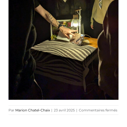
Références
Podcasts
Blog
TEDx
À-propos
sur
Par
Marion Chatel-Chaix
|
23 avril 2025
|
Commentaires fermés
Mario
Chate