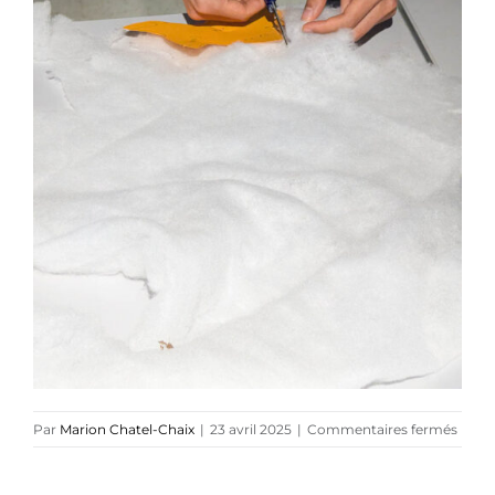
Références
Podcasts
Blog
TEDx
À-propos
sur
Par
Marion Chatel-Chaix
|
23 avril 2025
|
Commentaires fermés
Mario
Chate