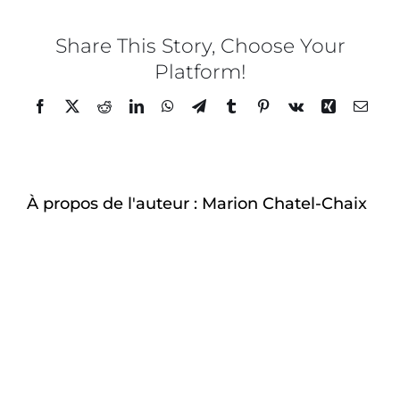
Chaix
x
Instit
Share This Story, Choose Your
LYFE
Platform!
–
27
Facebook
Twitter
Reddit
LinkedIn
WhatsApp
Telegram
Tumblr
Pinterest
Vk
Xing
Email
À propos de l'auteur :
Marion Chatel-Chaix